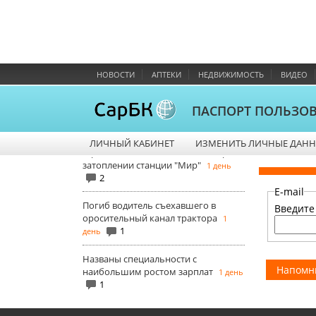
"День разоблачения". Заметки
киномана
В Саратове появился сталкер,
преследующий женщин с
колясками
НОВОСТИ
АПТЕКИ
НЕДВИЖИМОСТЬ
ВИДЕО
КОММЕНТАРИИ
ПАСПОРТ ПОЛЬЗО
Росавиакосмос внес около 1 млн.
долларов страховой премии при
ЛИЧНЫЙ КАБИНЕТ
ИЗМЕНИТЬ ЛИЧНЫЕ ДАН
страховании ответственности при
затоплении станции "Мир"
1 день
2
E-mail
Погиб водитель съехавшего в
Введите
оросительный канал трактора
1
1
день
Названы специальности с
наибольшим ростом зарплат
1 день
1